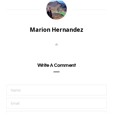
Marion Hernandez
W
e
b
s
i
t
Write A Comment
e