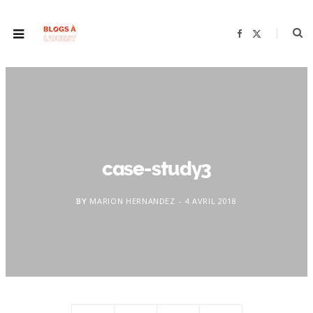
F
X
a
(
c
T
e
w
b
i
o
t
o
t
k
e
r
)
case-study3
BY
MARION HERNANDEZ
4 AVRIL 2018