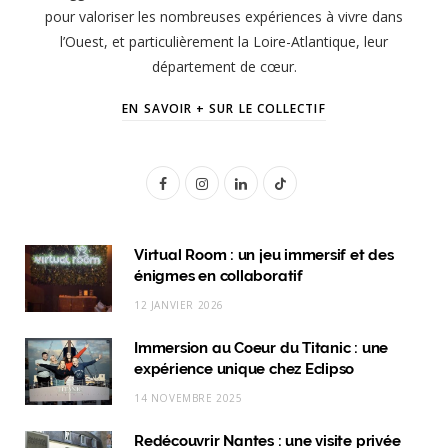
pour valoriser les nombreuses expériences à vivre dans
l’Ouest, et particulièrement la Loire-Atlantique, leur
département de cœur.
EN SAVOIR + SUR LE COLLECTIF
F
I
L
T
a
n
i
i
c
s
n
k
Virtual Room : un jeu immersif et des
énigmes en collaboratif
e
t
k
T
12 JANVIER 2026
b
a
e
o
Immersion au Coeur du Titanic : une
o
g
d
k
expérience unique chez Eclipso
o
r
I
14 NOVEMBRE 2025
k
a
n
Redécouvrir Nantes : une visite privée