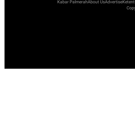
Kabar Palmerah
About Us
Advertise
Keten
Copy