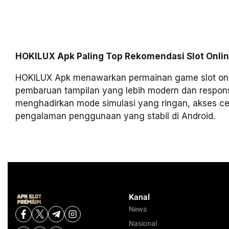
HOKILUX Apk Paling Top Rekomendasi Slot Onlin
HOKILUX Apk menawarkan permainan game slot on
pembaruan tampilan yang lebih modern dan responsif
menghadirkan mode simulasi yang ringan, akses ce
pengalaman penggunaan yang stabil di Android.
Kanal
News
Nasional