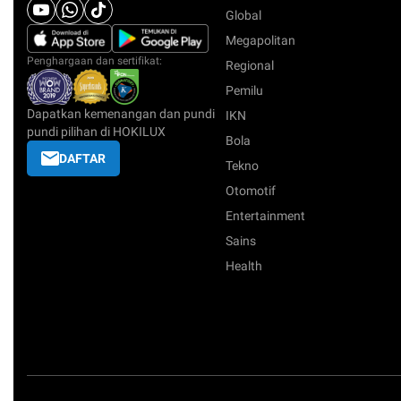
Global
Megapolitan
Penghargaan dan sertifikat:
Regional
Pemilu
Dapatkan kemenangan dan pundi
IKN
pundi pilihan di HOKILUX
Bola
DAFTAR
Tekno
Otomotif
Entertainment
Sains
Health