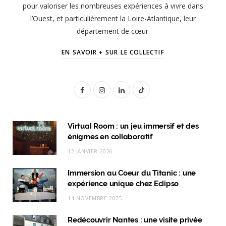
pour valoriser les nombreuses expériences à vivre dans
l’Ouest, et particulièrement la Loire-Atlantique, leur
département de cœur.
EN SAVOIR + SUR LE COLLECTIF
F
I
L
T
a
n
i
i
c
s
n
k
Virtual Room : un jeu immersif et des
énigmes en collaboratif
e
t
k
T
12 JANVIER 2026
b
a
e
o
Immersion au Coeur du Titanic : une
o
g
d
k
expérience unique chez Eclipso
o
r
I
14 NOVEMBRE 2025
k
a
n
Redécouvrir Nantes : une visite privée