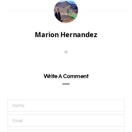
Marion Hernandez
W
e
b
s
i
t
Write A Comment
e