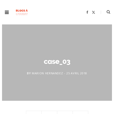
F
X
a
(
c
T
e
w
b
i
o
t
o
t
k
e
r
)
case_03
BY
MARION HERNANDEZ
25 AVRIL 2018