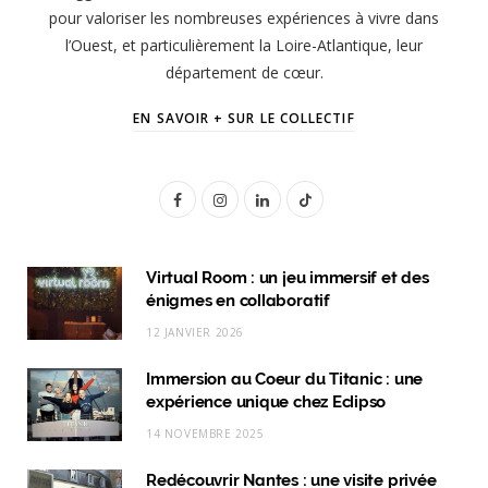
pour valoriser les nombreuses expériences à vivre dans
l’Ouest, et particulièrement la Loire-Atlantique, leur
département de cœur.
EN SAVOIR + SUR LE COLLECTIF
F
I
L
T
a
n
i
i
c
s
n
k
Virtual Room : un jeu immersif et des
énigmes en collaboratif
e
t
k
T
12 JANVIER 2026
b
a
e
o
Immersion au Coeur du Titanic : une
o
g
d
k
expérience unique chez Eclipso
o
r
I
14 NOVEMBRE 2025
k
a
n
Redécouvrir Nantes : une visite privée