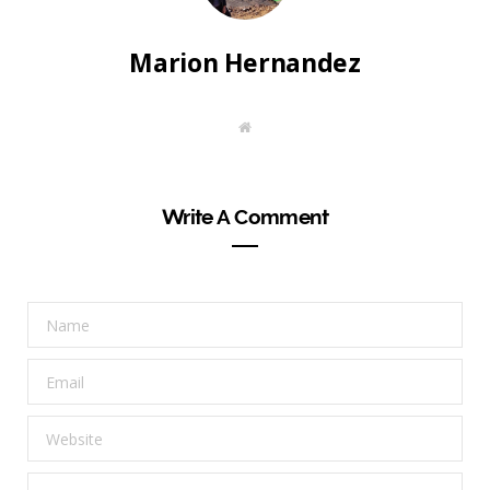
Marion Hernandez
W
e
b
s
i
t
Write A Comment
e