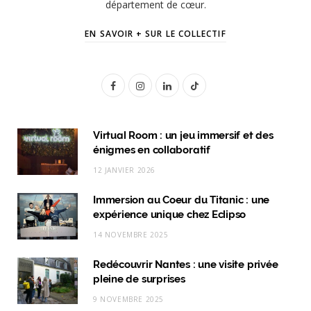
département de cœur.
EN SAVOIR + SUR LE COLLECTIF
F
I
L
T
a
n
i
i
c
s
n
k
Virtual Room : un jeu immersif et des
énigmes en collaboratif
e
t
k
T
12 JANVIER 2026
b
a
e
o
Immersion au Coeur du Titanic : une
o
g
d
k
expérience unique chez Eclipso
o
r
I
14 NOVEMBRE 2025
k
a
n
Redécouvrir Nantes : une visite privée
m
pleine de surprises
9 NOVEMBRE 2025