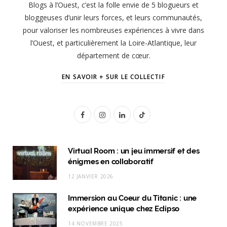
Blogs à l’Ouest, c’est la folle envie de 5 blogueurs et
bloggeuses d’unir leurs forces, et leurs communautés,
pour valoriser les nombreuses expériences à vivre dans
l’Ouest, et particulièrement la Loire-Atlantique, leur
département de cœur.
EN SAVOIR + SUR LE COLLECTIF
F
I
L
T
a
n
i
i
c
s
n
k
Virtual Room : un jeu immersif et des
énigmes en collaboratif
e
t
k
T
12 JANVIER 2026
b
a
e
o
Immersion au Coeur du Titanic : une
o
g
d
k
expérience unique chez Eclipso
o
r
I
14 NOVEMBRE 2025