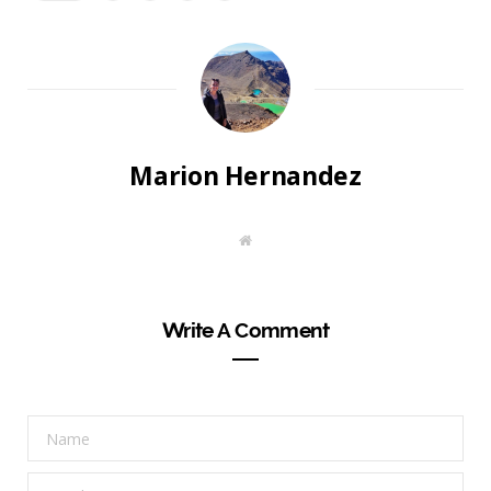
Marion Hernandez
W
e
b
s
i
t
Write A Comment
e