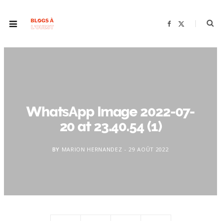
F
X
a
(
c
T
e
w
b
i
o
t
o
t
k
e
r
)
WhatsApp Image 2022-07-
20 at 23.40.54 (1)
BY
MARION HERNANDEZ
29 AOÛT 2022