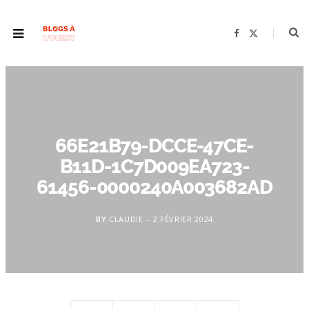
F
X
a
(
c
T
e
w
b
i
o
t
o
t
k
e
r
)
66E21B79-DCCE-47CE-
B11D-1C7D009EA723-
61456-0000240A003682AD
BY
CLAUDIE
2 FÉVRIER 2024