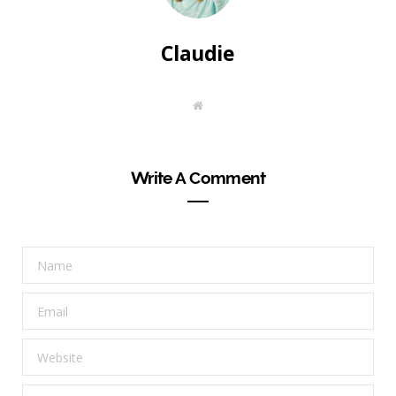
Claudie
W
e
b
s
i
t
Write A Comment
e