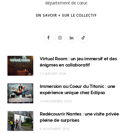
département de cœur.
EN SAVOIR + SUR LE COLLECTIF
F
I
L
T
a
n
i
i
c
s
n
k
Virtual Room : un jeu immersif et des
énigmes en collaboratif
e
t
k
T
12 JANVIER 2026
b
a
e
o
Immersion au Coeur du Titanic : une
o
g
d
k
expérience unique chez Eclipso
o
r
I
14 NOVEMBRE 2025
k
a
n
Redécouvrir Nantes : une visite privée
m
pleine de surprises
9 NOVEMBRE 2025