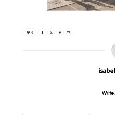
0
isabe
Write