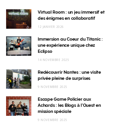
a
n
i
i
c
s
n
k
Virtual Room : un jeu immersif et
des énigmes en collaboratif
e
t
k
T
12 JANVIER 2026
b
a
e
o
Immersion au Coeur du Titanic :
o
g
d
k
une expérience unique chez
o
r
I
Eclipso
k
a
n
14 NOVEMBRE 2025
m
Redécouvrir Nantes : une visite
privée pleine de surprises
9 NOVEMBRE 2025
Escape Game Policier aux
Achards : les Blogs à l’Ouest en
mission spéciale
9 NOVEMBRE 2025