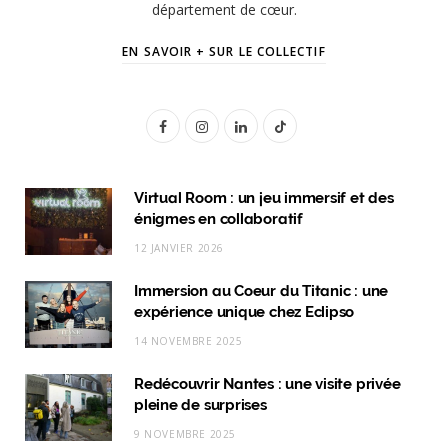
département de cœur.
EN SAVOIR + SUR LE COLLECTIF
F
I
L
T
a
n
i
i
c
s
n
k
Virtual Room : un jeu immersif et des
énigmes en collaboratif
e
t
k
T
12 JANVIER 2026
b
a
e
o
Immersion au Coeur du Titanic : une
o
g
d
k
expérience unique chez Eclipso
o
r
I
14 NOVEMBRE 2025
k
a
n
Redécouvrir Nantes : une visite privée
m
pleine de surprises
9 NOVEMBRE 2025