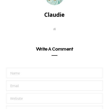
Claudie
W
e
b
s
i
t
Write A Comment
e