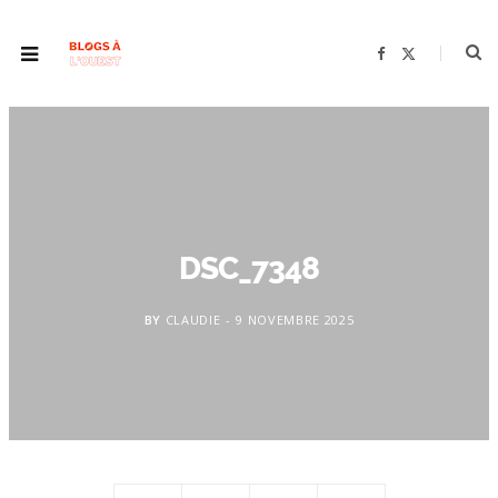
F
X
a
(
c
T
e
w
b
i
o
t
o
t
k
e
r
)
DSC_7348
BY
CLAUDIE
9 NOVEMBRE 2025