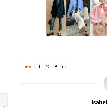
0
isabe