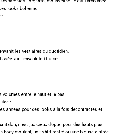
ransparentes : organza, mousseline : c’est l’ambiance
 des looks bohème.
er.
envahit les vestiaires du quotidien.
plissée vont envahir le bitume.
es volumes entre le haut et le bas.
uide :
ères années pour des looks à la fois décontractés et
ntalon, il est judicieux d’opter pour des hauts plus
 un body moulant, un t-shirt rentré ou une blouse cintrée