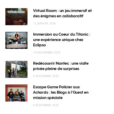
a
n
i
i
c
s
n
k
Virtual Room : un jeu immersif et
des énigmes en collaboratif
e
t
k
T
12 JANVIER 2026
b
a
e
o
Immersion au Coeur du Titanic :
o
g
d
k
une expérience unique chez
o
r
I
Eclipso
k
a
n
14 NOVEMBRE 2025
m
Redécouvrir Nantes : une visite
privée pleine de surprises
9 NOVEMBRE 2025
Escape Game Policier aux
Achards : les Blogs à l’Ouest en
mission spéciale
9 NOVEMBRE 2025