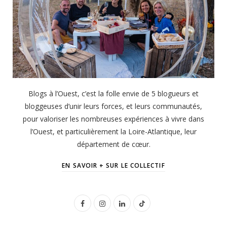
Blogs à l’Ouest, c’est la folle envie de 5 blogueurs et
bloggeuses d’unir leurs forces, et leurs communautés,
pour valoriser les nombreuses expériences à vivre dans
l’Ouest, et particulièrement la Loire-Atlantique, leur
département de cœur.
EN SAVOIR + SUR LE COLLECTIF
F
I
L
T
a
n
i
i