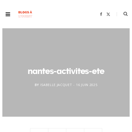
F
X
a
(
c
T
e
w
b
i
o
t
o
t
k
e
r
)
nantes-activites-ete
BY
ISABELLE.JACQUET
16 JUIN 2025