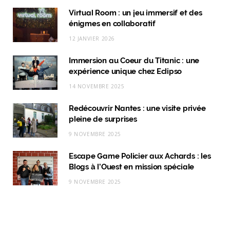
c
s
n
k
Virtual Room : un jeu immersif et des
énigmes en collaboratif
e
t
k
T
12 JANVIER 2026
b
a
e
o
Immersion au Coeur du Titanic : une
o
g
d
k
expérience unique chez Eclipso
o
r
I
14 NOVEMBRE 2025
k
a
n
Redécouvrir Nantes : une visite privée
m
pleine de surprises
9 NOVEMBRE 2025
Escape Game Policier aux Achards : les
Blogs à l’Ouest en mission spéciale
9 NOVEMBRE 2025