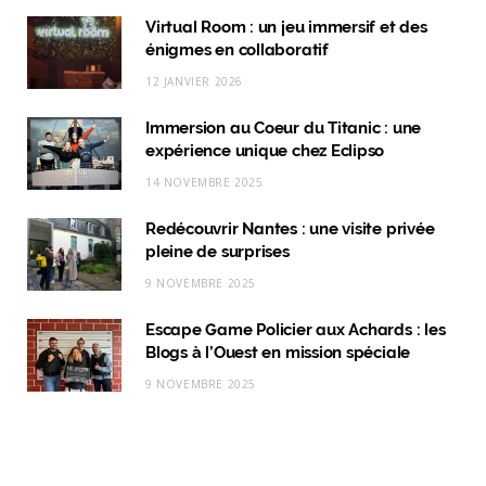
c
s
n
k
Virtual Room : un jeu immersif et des
énigmes en collaboratif
e
t
k
T
12 JANVIER 2026
b
a
e
o
Immersion au Coeur du Titanic : une
o
g
d
k
expérience unique chez Eclipso
o
r
I
14 NOVEMBRE 2025
k
a
n
Redécouvrir Nantes : une visite privée
m
pleine de surprises
9 NOVEMBRE 2025
Escape Game Policier aux Achards : les
Blogs à l’Ouest en mission spéciale
9 NOVEMBRE 2025