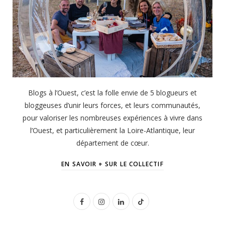
Blogs à l’Ouest, c’est la folle envie de 5 blogueurs et
bloggeuses d’unir leurs forces, et leurs communautés,
pour valoriser les nombreuses expériences à vivre dans
l’Ouest, et particulièrement la Loire-Atlantique, leur
département de cœur.
EN SAVOIR + SUR LE COLLECTIF
F
I
L
T
a
n
i
i