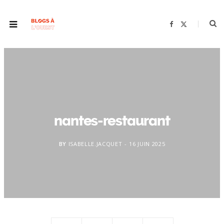
F
X
a
(
c
T
e
w
b
i
o
t
o
t
k
e
r
)
nantes-restaurant
BY
ISABELLE.JACQUET
16 JUIN 2025