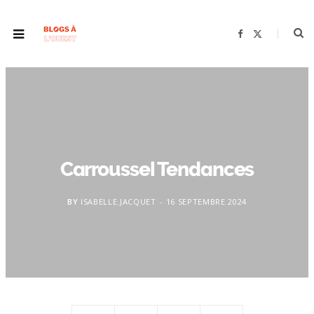
F
X
a
(
c
T
e
w
b
i
o
t
o
t
k
e
r
)
Carroussel Tendances
BY
ISABELLE.JACQUET
16 SEPTEMBRE 2024