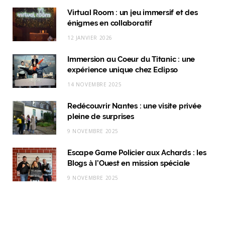
c
s
n
k
Virtual Room : un jeu immersif et des
énigmes en collaboratif
e
t
k
T
12 JANVIER 2026
b
a
e
o
Immersion au Coeur du Titanic : une
o
g
d
k
expérience unique chez Eclipso
o
r
I
14 NOVEMBRE 2025
k
a
n
Redécouvrir Nantes : une visite privée
m
pleine de surprises
9 NOVEMBRE 2025
Escape Game Policier aux Achards : les
Blogs à l’Ouest en mission spéciale
9 NOVEMBRE 2025