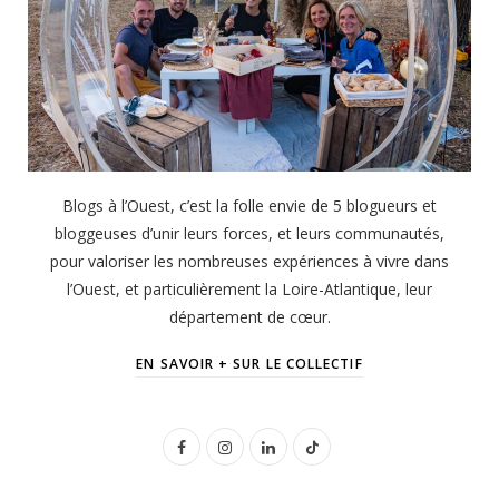
Blogs à l’Ouest, c’est la folle envie de 5 blogueurs et
bloggeuses d’unir leurs forces, et leurs communautés,
pour valoriser les nombreuses expériences à vivre dans
l’Ouest, et particulièrement la Loire-Atlantique, leur
département de cœur.
EN SAVOIR + SUR LE COLLECTIF
F
I
L
T
a
n
i
i