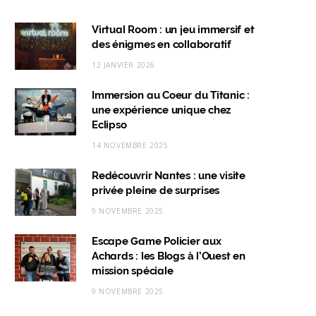
a
n
i
i
c
s
n
k
Virtual Room : un jeu immersif et
des énigmes en collaboratif
e
t
k
T
12 JANVIER 2026
b
a
e
o
Immersion au Coeur du Titanic :
o
g
d
k
une expérience unique chez
o
r
I
Eclipso
k
a
n
14 NOVEMBRE 2025
m
Redécouvrir Nantes : une visite
privée pleine de surprises
9 NOVEMBRE 2025
Escape Game Policier aux
Achards : les Blogs à l’Ouest en
mission spéciale
9 NOVEMBRE 2025