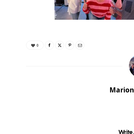
0
Marion
Write