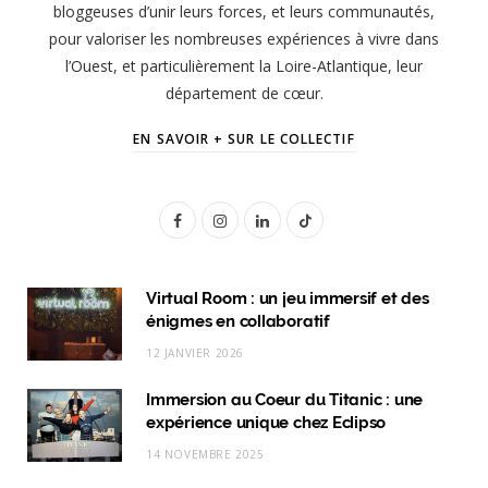
bloggeuses d’unir leurs forces, et leurs communautés,
pour valoriser les nombreuses expériences à vivre dans
l’Ouest, et particulièrement la Loire-Atlantique, leur
département de cœur.
EN SAVOIR + SUR LE COLLECTIF
F
I
L
T
a
n
i
i
c
s
n
k
Virtual Room : un jeu immersif et des
énigmes en collaboratif
e
t
k
T
12 JANVIER 2026
b
a
e
o
Immersion au Coeur du Titanic : une
o
g
d
k
expérience unique chez Eclipso
o
r
I
14 NOVEMBRE 2025
k
a
n