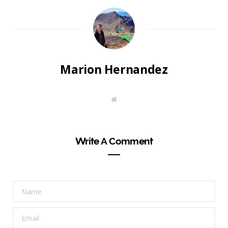
Marion Hernandez
W
e
b
s
i
t
Write A Comment
e