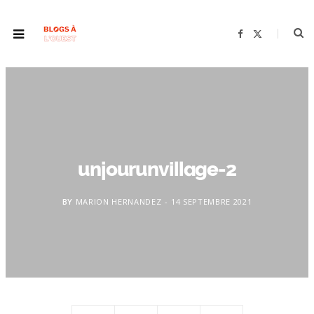
F
X
a
(
c
T
e
w
b
i
o
t
o
t
k
e
r
)
unjourunvillage-2
BY
MARION HERNANDEZ
14 SEPTEMBRE 2021