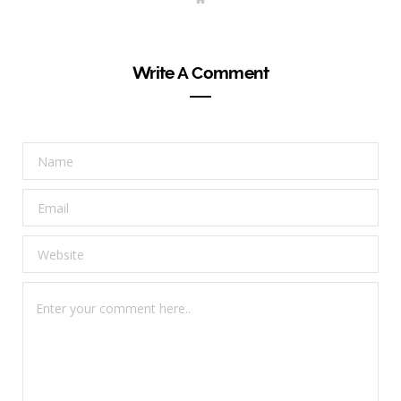
e
b
s
i
t
Write A Comment
e