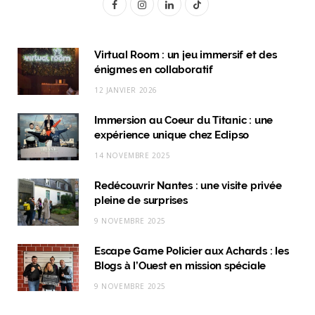
F
I
L
T
a
n
i
i
c
s
n
k
Virtual Room : un jeu immersif et des
énigmes en collaboratif
e
t
k
T
12 JANVIER 2026
b
a
e
o
Immersion au Coeur du Titanic : une
o
g
d
k
expérience unique chez Eclipso
o
r
I
14 NOVEMBRE 2025
k
a
n
Redécouvrir Nantes : une visite privée
m
pleine de surprises
9 NOVEMBRE 2025
Escape Game Policier aux Achards : les
Blogs à l’Ouest en mission spéciale
9 NOVEMBRE 2025