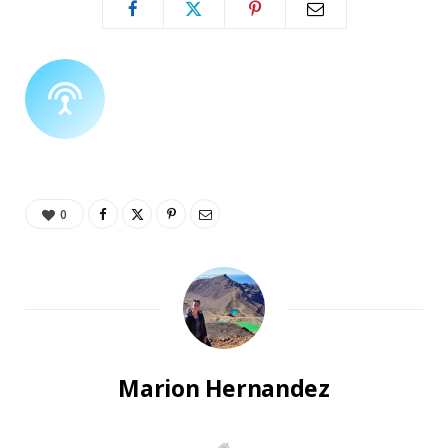
0
Marion Hernandez
W