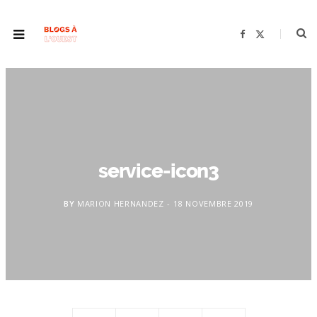
F
X
a
(
c
T
e
w
b
i
o
t
o
t
k
e
r
)
service-icon3
BY
MARION HERNANDEZ
18 NOVEMBRE 2019