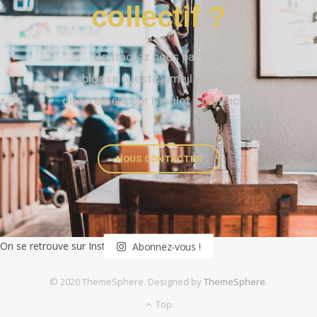
collectif ?
Contactez nous par mail
blogsalouest@gmail.com ou
directement sur l’onglet « contact ».
NOUS CONTACTER
On se retrouve sur Instagram
Abonnez-vous !
© 2020 ThemeSphere. Designed by
ThemeSphere
.
Top