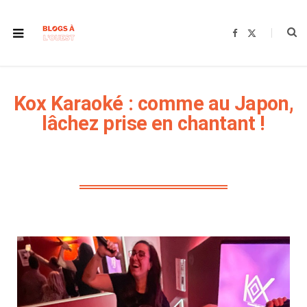
F
X
a
(
c
T
e
w
b
i
o
t
o
t
k
e
Kox Karaoké : comme au Japon,
r
)
lâchez prise en chantant !