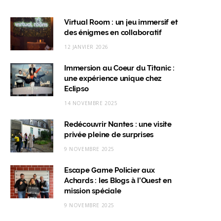
a
n
i
i
c
s
n
k
Virtual Room : un jeu immersif et
des énigmes en collaboratif
e
t
k
T
12 JANVIER 2026
b
a
e
o
Immersion au Coeur du Titanic :
o
g
d
k
une expérience unique chez
o
r
I
Eclipso
k
a
n
14 NOVEMBRE 2025
m
Redécouvrir Nantes : une visite
privée pleine de surprises
9 NOVEMBRE 2025
Escape Game Policier aux
Achards : les Blogs à l’Ouest en
mission spéciale
9 NOVEMBRE 2025