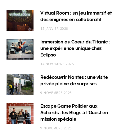
a
n
i
i
c
s
n
k
Virtual Room : un jeu immersif et
des énigmes en collaboratif
e
t
k
T
12 JANVIER 2026
b
a
e
o
Immersion au Coeur du Titanic :
o
g
d
k
une expérience unique chez
o
r
I
Eclipso
k
a
n
14 NOVEMBRE 2025
m
Redécouvrir Nantes : une visite
privée pleine de surprises
9 NOVEMBRE 2025
Escape Game Policier aux
Achards : les Blogs à l’Ouest en
mission spéciale
9 NOVEMBRE 2025