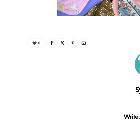
0
S
Write