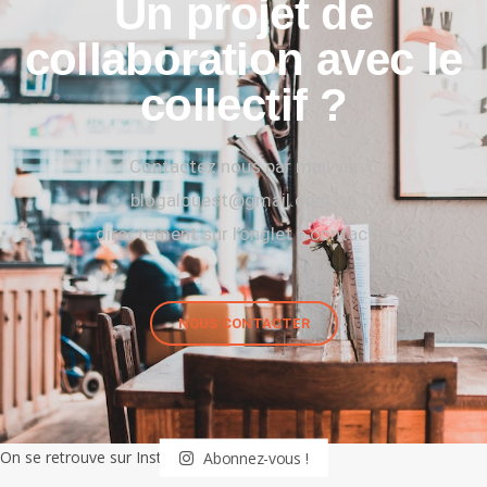
Un projet de
collaboration avec le
collectif ?
Contactez nous par mail via
blogalouest@gmail.com ou
directement sur l’onglet « contact ».
NOUS CONTACTER
On se retrouve sur Instagram
Abonnez-vous !